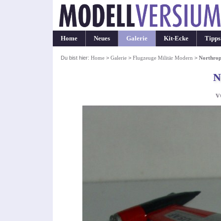
Home
Neues
Galerie
Kit-Ecke
Tipps
Du bist hier:
Home
>
Galerie
>
Flugzeuge Militär Modern
>
Northrop
N
v