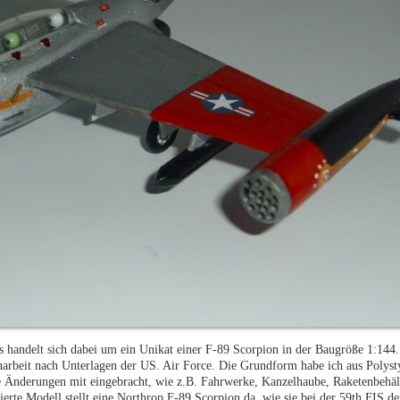
 handelt sich dabei um ein Unikat einer F-89 Scorpion in der Baugröße 1:144.
arbeit nach Unterlagen der US. Air Force. Die Grundform habe ich aus Polysty
 Änderungen mit eingebracht, wie z.B. Fahrwerke, Kanzelhaube, Raketenbehält
ckierte Modell stellt eine Northrop F-89 Scorpion da, wie sie bei der 59th FIS 