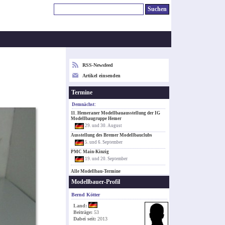
RSS-Newsfeed
Artikel einsenden
Termine
Demnächst:
11. Hemeraner Modellbauausstellung der IG
Modellbaugruppe Hemer
29. und 30. August
Ausstellung des Bremer Modellbauclubs
5. und 6. September
PMC Main-Kinzig
19. und 20. September
Alle Modellbau-Termine
Modellbauer-Profil
Bernd Kötter
Land:
Beiträge:
53
Dabei seit:
2013