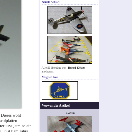
Neuste Artikel
Alle 53 Beiträge von
Bernd Kötter
anschauen.
Mitglied bei:
Verwandte Artikel
Galerie
 Dieses wohl
rolplatten
er usw., um so ein
der USAF im Jahre