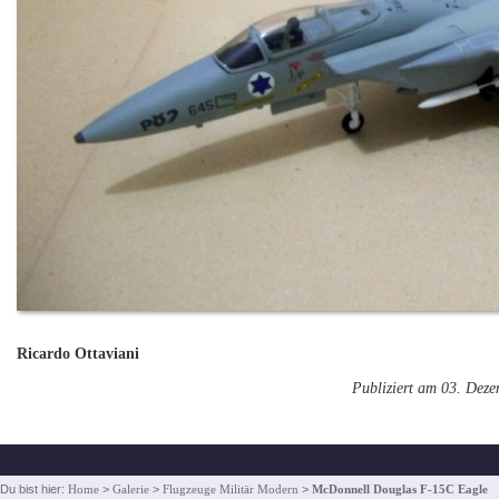
Ricardo Ottaviani
Publiziert am 03. Dez
Du bist hier:
Home
>
Galerie
>
Flugzeuge Militär Modern
>
McDonnell Douglas F-15C Eagle