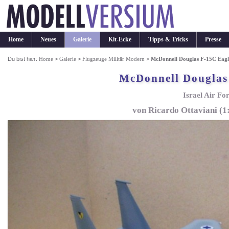
Home
Neues
Galerie
Kit-Ecke
Tipps & Tricks
Presse
Du bist hier:
Home
>
Galerie
>
Flugzeuge Militär Modern
>
McDonnell Douglas F-15C Eagl
McDonnell Douglas
Israel Air Fo
von Ricardo Ottaviani (1