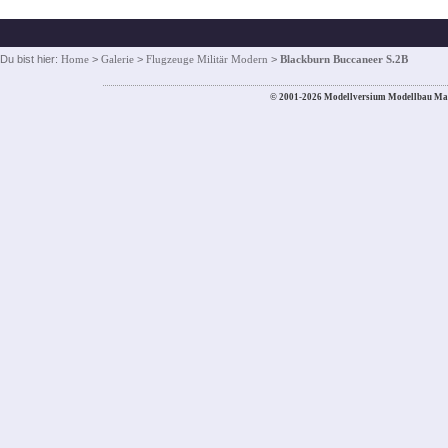
Du bist hier:
Home
>
Galerie
>
Flugzeuge Militär Modern
>
Blackburn Buccaneer S.2B
© 2001-2026 Modellversium Modellbau Ma