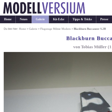
Home
Neues
Galerie
Kit-Ecke
Tipps & Tricks
Presse
Du bist hier:
Home
>
Galerie
>
Flugzeuge Militär Modern
>
Blackburn Buccaneer S.2B
Blackburn Bucca
von Tobias Müller (1