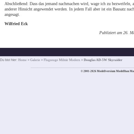
Abschließend: Dass das jemand nachmachen wird, wage ich zu bezweifeln, abe
anderer Hinsicht angewendet werden. In jedem Fall aber ist ein Bausatz nac
angesagt.
Wilfried Eck
Publiziert am 26. M
Du bist hier:
Home
>
Galerie
>
Flugzeuge Militär Modern
>
Douglas AD-5W Skyraider
© 2001-2026 Modellversium Modellbau Ma