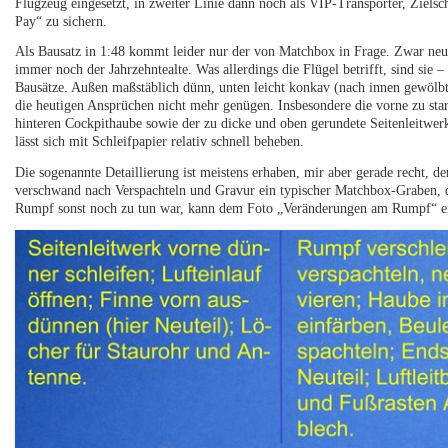
Flugzeug eingesetzt, in zweiter Linie dann noch als VIP-Transporter, Ziels
Pay“ zu sichern.
Als Bausatz in 1:48 kommt leider nur der von Matchbox in Frage. Zwar neue
immer noch der Jahrzehntealte. Was allerdings die Flügel betrifft, sind sie 
Bausätze. Außen maßstäblich dünn, unten leicht konkav (nach innen gewölbt
die heutigen Ansprüchen nicht mehr genügen. Insbesondere die vorne zu sta
hinteren Cockpithaube sowie der zu dicke und oben gerundete Seitenleitwer
lässt sich mit Schleifpapier relativ schnell beheben.
Die sogenannte Detaillierung ist meistens erhaben, mir aber gerade recht, d
verschwand nach Verspachteln und Gravur ein typischer Matchbox-Graben, d
Rumpf sonst noch zu tun war, kann dem Foto „Veränderungen am Rumpf“ 