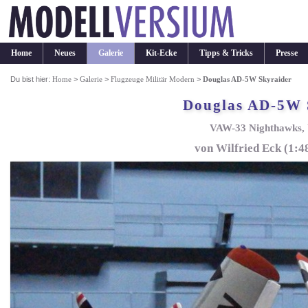
Home
Neues
Galerie
Kit-Ecke
Tipps & Tricks
Presse
Du bist hier:
Home
>
Galerie
>
Flugzeuge Militär Modern
>
Douglas AD-5W Skyraider
Douglas AD-5W 
VAW-33 Nighthawks, 
von Wilfried Eck (1: