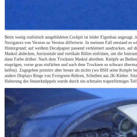
Beim wenig realistisch ausgebildeten Cockpit ist leider Eigenbau angesagt, 
Navigators von Version zu Version differierte. In meinem Fall entstand e
Hintergrund; auf weißem Decalpapier passend verkleinert ausdrucken, auf d
Maskol abdecken, horizontale und vertikale Rillen einfräsen, um die Instrum
dann Farbe drüber. Nach dem Trocknen Maskol abreiben. Knöpfe an Bedienp
einprägen, vorne grau einfärben und nach dem Trocknen so schwarz übermale
helfen). Zugegeben primitiv aber besser als nichts (wo BSH seine Knöpfe bei
andere Displays Ringe von Evergreen-Rohren, Scheiben aus 2K-Kleber. Sitze 
Halterung des Steuerknüppels wurde durch ein schmales trapezförmiges Teil 