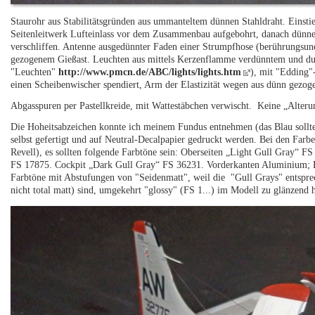
Staurohr aus Stabilitätsgründen aus ummanteltem dünnen Stahldraht. Einst
Seitenleitwerk Lufteinlass vor dem Zusammenbau aufgebohrt, danach dünnen 
verschliffen. Antenne ausgedünnter Faden einer Strumpfhose (berührungsune
gezogenem Gießast. Leuchten aus mittels Kerzenflamme verdünntem und durc
"Leuchten"
http://www.pmcn.de/ABC/lights/lights.htm
), mit "Edding"
einen Scheibenwischer spendiert, Arm der Elastizität wegen aus dünn gezog
Abgasspuren per Pastellkreide, mit Wattestäbchen verwischt. Keine „Alteru
Die Hoheitsabzeichen konnte ich meinem Fundus entnehmen (das Blau sollt
selbst gefertigt und auf Neutral-Decalpapier gedruckt werden. Bei den Farb
Revell), es sollten folgende Farbtöne sein: Oberseiten „Light Gull Gray“ F
FS 17875. Cockpit „Dark Gull Gray“ FS 36231. Vorderkanten Aluminium; D
Farbtöne mit Abstufungen von "Seidenmatt", weil die "Gull Grays" entspre
nicht total matt) sind, umgekehrt "glossy" (FS 1...) im Modell zu glänzen