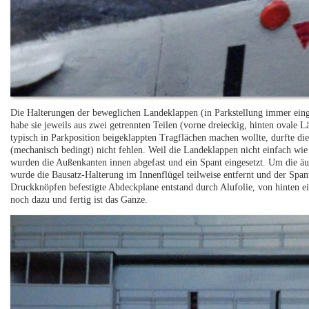
Die Halterungen der beweglichen Landeklappen (in Parkstellung immer eing
habe sie jeweils aus zwei getrennten Teilen (vorne dreieckig, hinten ovale L
typisch in Parkposition beigeklappten Tragflächen machen wollte, durfte di
(mechanisch bedingt) nicht fehlen. Weil die Landeklappen nicht einfach wie
wurden die Außenkanten innen abgefast und ein Spant eingesetzt. Um die ä
wurde die Bausatz-Halterung im Innenflügel teilweise entfernt und der Spant
Druckknöpfen befestigte Abdeckplane entstand durch Alufolie, von hinten e
noch dazu und fertig ist das Ganze.