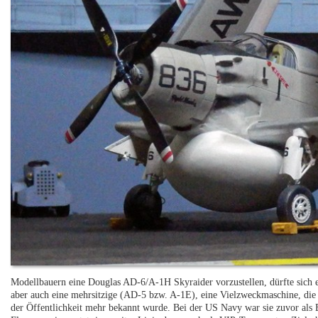
Modellbauern eine Douglas AD-6/A-1H Skyraider vorzustellen, dürfte sich e
aber auch eine mehrsitzige (AD-5 bzw. A-1E), eine Vielzweckmaschine, die
der Öffentlichkeit mehr bekannt wurde. Bei der US Navy war sie zuvor als