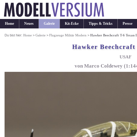
Home
Neues
Galerie
Kit-Ecke
Tipps & Tricks
Presse
Du bist hier:
Home
>
Galerie
>
Flugzeuge Militär Modern
>
Hawker Beechcraft T-6 Texan I
Hawker Beechcraft 
USAF
von Marco Coldewey (1:144