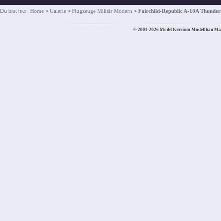
Du bist hier:
Home
>
Galerie
>
Flugzeuge Militär Modern
>
Fairchild-Republic A-10A Thunderb
© 2001-2026 Modellversium Modellbau Ma