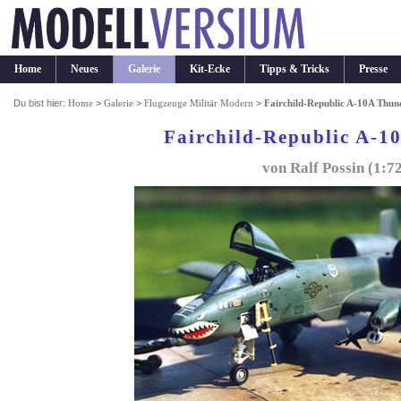
Home
Neues
Galerie
Kit-Ecke
Tipps & Tricks
Presse
Du bist hier:
Home
>
Galerie
>
Flugzeuge Militär Modern
>
Fairchild-Republic A-10A Thund
Fairchild-Republic A-1
von Ralf Possin (1: