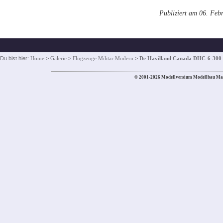
Publiziert am 06. Feb
Du bist hier:
Home
>
Galerie
>
Flugzeuge Militär Modern
>
De Havilland Canada DHC-6-300 
© 2001-2026 Modellversium Modellbau Ma