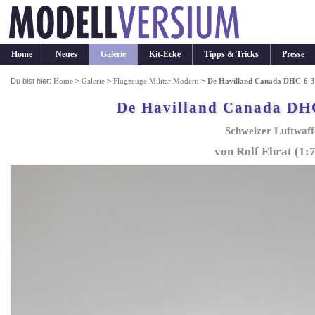
Home
Neues
Galerie
Kit-Ecke
Tipps & Tricks
Presse
Du bist hier:
Home
>
Galerie
>
Flugzeuge Militär Modern
>
De Havilland Canada DHC-6-3
De Havilland Canada DHC
Schweizer Luftwaff
von Rolf Ehrat (1:7