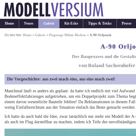
Home
Neues
Galerie
Kit-Ecke
Tipps & Tricks
Presse
Du bist hier:
Home
>
Galerie
>
Flugzeuge Militär Modern
>
A-90 Orljonok
A-90 Orlj
Der Bauprozess und die Gestalt
von Roland Sachsenhofer
Die Vorgeschichte: aus zwei mach eins, aus eins mach zwei!
Manchmal läuft es anders als geplant: da hatte ich endlich mit viel Aufwan
Bodeneffektfahrzeuges aufgetrieben, um ein Doppelprojekt zum Thema beginn
einem davon wesentliche Bauteile fehlten! Da Reklamationen in diesem Fall 
wenig Einfallsreichtum aus der Situation einfach das Beste gemacht werden.
Ich hatte da auch bald die Idee, zwar tatsächlich nur mehr ein Modell der 
als auch im Flug darstellbar zu machen, indem ich Teile des unvollständig