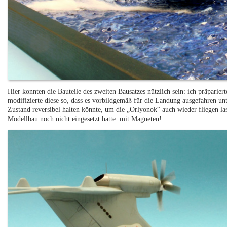
Hier konnten die Bauteile des zweiten Bausatzes nützlich sein: ich präpari
modifizierte diese so, dass es vorbildgemäß für die Landung ausgefahren un
Zustand reversibel halten könnte, um die „Orlyonok“ auch wieder fliegen las
Modellbau noch nicht eingesetzt hatte: mit Magneten!