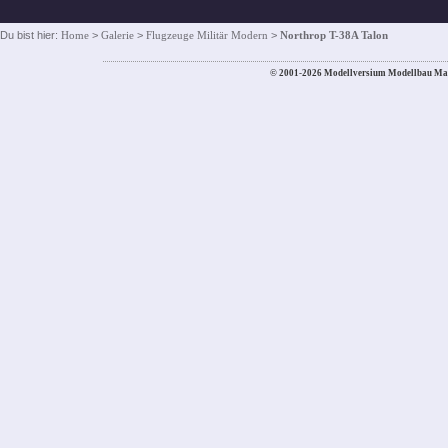
Du bist hier:
Home
>
Galerie
>
Flugzeuge Militär Modern
>
Northrop T-38A Talon
© 2001-2026 Modellversium Modellbau Ma