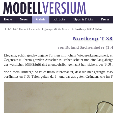
Home
Neues
Galerie
Kit-Ecke
Tipps & Tricks
Presse
Du bist hier:
Home
>
Galerie
>
Flugzeuge Militär Modern
>
Northrop T-38A Talon
Northrop T-38
von Roland Sachsenhofer (1:
Elegante, schön geschwungene Formen mit hohem Wiedererkenungswert, eine 
Gegensatz zu ihrem grazilen Aussehen zu stehen scheint und eine langjährige
der westlichen Militärluftfahrt unentbehrlich gemacht hat, sichern der T-38 
Vor diesem Hintergrund ist es umso interessanter, dass die hier gezeigte M
berühmtesten T-38 Talon gelten darf - und das aus guten Gründen, wie im F