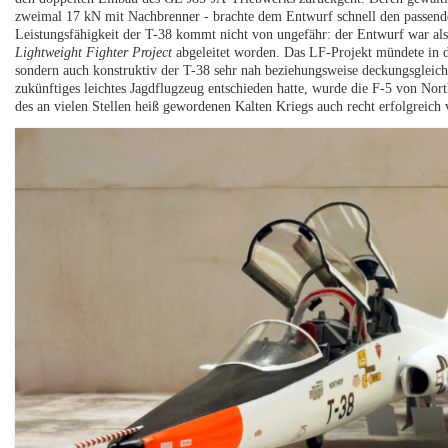
zweimal 17 kN mit Nachbrenner - brachte dem Entwurf schnell den passen
Leistungsfähigkeit der T-38 kommt nicht von ungefähr: der Entwurf war als T
Lightweight Fighter Project
abgeleitet worden. Das LF-Projekt mündete in d
sondern auch konstruktiv der T-38 sehr nah beziehungsweise deckungsgleic
zukünftiges leichtes Jagdflugzeug entschieden hatte, wurde die F-5 von No
des an vielen Stellen heiß gewordenen Kalten Kriegs auch recht erfolgreich 