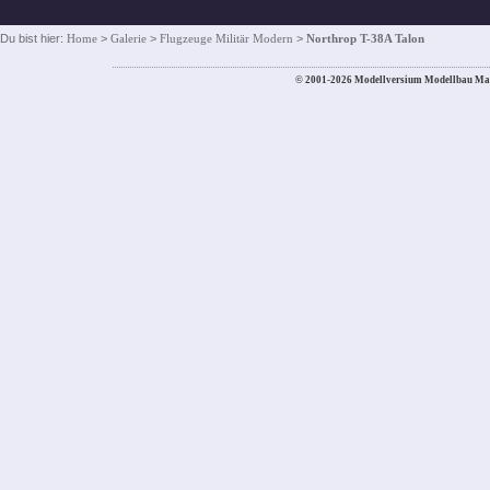
Du bist hier:
Home
>
Galerie
>
Flugzeuge Militär Modern
>
Northrop T-38A Talon
© 2001-2026 Modellversium Modellbau Ma