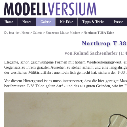
Home
Neues
Galerie
Kit-Ecke
Tipps & Tricks
Presse
Du bist hier:
Home
>
Galerie
>
Flugzeuge Militär Modern
>
Northrop T-38A Talon
Northrop T-38
von Roland Sachsenhofer (1:
Elegante, schön geschwungene Formen mit hohem Wiedererkenungswert, eine 
Gegensatz zu ihrem grazilen Aussehen zu stehen scheint und eine langjährige
der westlichen Militärluftfahrt unentbehrlich gemacht hat, sichern der T-38 
Vor diesem Hintergrund ist es umso interessanter, dass die hier gezeigte M
berühmtesten T-38 Talon gelten darf - und das aus guten Gründen, wie im F