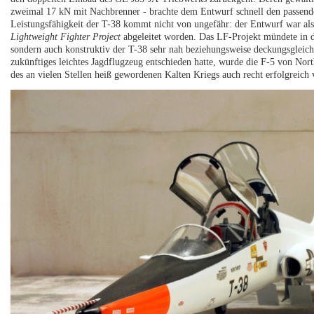
zweimal 17 kN mit Nachbrenner - brachte dem Entwurf schnell den passen
Leistungsfähigkeit der T-38 kommt nicht von ungefähr: der Entwurf war als T
Lightweight Fighter Project
abgeleitet worden. Das LF-Projekt mündete in d
sondern auch konstruktiv der T-38 sehr nah beziehungsweise deckungsgleic
zukünftiges leichtes Jagdflugzeug entschieden hatte, wurde die F-5 von No
des an vielen Stellen heiß gewordenen Kalten Kriegs auch recht erfolgreich 