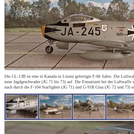
Die CL-13B ist eine in Kanada in Lizenz gefertigte F-86 Sabre. Die Luftwaf
neue Jagdgeschwader (JG 71 bis 73) auf. Die Einsatzzeit bei der Luftwaff
nach durch die F-104 Starfighter (JG 71) und G-91R Gina (JG 72 und 73) er