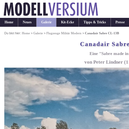
Home
Neues
Galerie
Kit-Ecke
Tipps & Tricks
Presse
Du bist hier:
Home
>
Galerie
>
Flugzeuge Militär Modern
>
Canadair Sabre CL-13B
Canadair Sabr
Eine "Sabre made i
von Peter Lindner (1