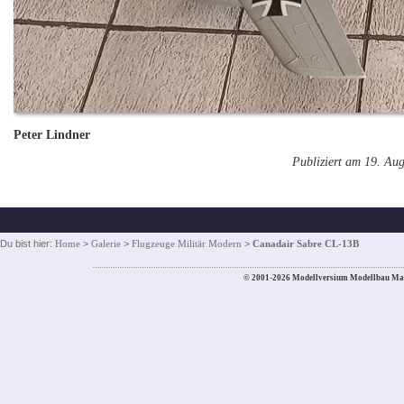
Peter Lindner
Publiziert am 19. Au
Du bist hier:
Home
>
Galerie
>
Flugzeuge Militär Modern
>
Canadair Sabre CL-13B
© 2001-2026 Modellversium Modellbau Ma