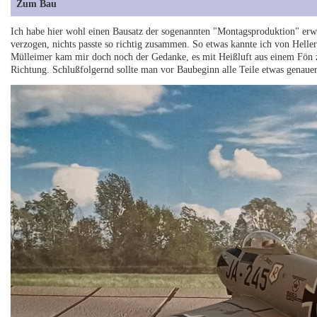
Zum Bau
Ich habe hier wohl einen Bausatz der sogenannten "Montagsproduktion" erwi
verzogen, nichts passte so richtig zusammen. So etwas kannte ich von Heller
Mülleimer kam mir doch noch der Gedanke, es mit Heißluft aus einem Fön zu
Richtung. Schlußfolgernd sollte man vor Baubeginn alle Teile etwas genauer