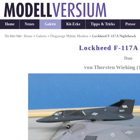
Home
Neues
Galerie
Kit-Ecke
Tipps & Tricks
Presse
Du bist hier:
Home
>
Galerie
>
Flugzeuge Militär Modern
>
Lockheed F-117A Nighthawk
Lockheed F-117A
Duo
von Thorsten Wieking (