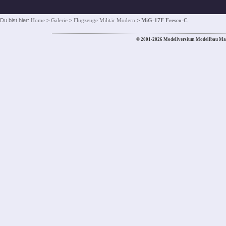
Du bist hier:
Home
>
Galerie
>
Flugzeuge Militär Modern
>
MiG-17F Fresco-C
© 2001-2026 Modellversium Modellbau Ma