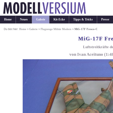
Home
Neues
Galerie
Kit-Ecke
Tipps & Tricks
Presse
Du bist hier:
Home
>
Galerie
>
Flugzeuge Militär Modern
>
MiG-17F Fresco-C
MiG-17F Fre
Luftstreitkräfte 
von Ivan Aceituno (1: