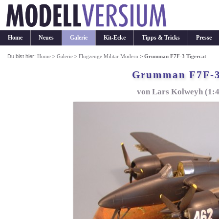
Home
Neues
Galerie
Kit-Ecke
Tipps & Tricks
Presse
Du bist hier:
Home
>
Galerie
>
Flugzeuge Militär Modern
>
Grumman F7F-3 Tigercat
Grumman F7F-3
von Lars Kolweyh (1: