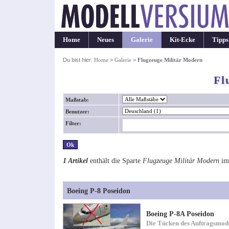
Home
Neues
Galerie
Kit-Ecke
Tipps
Du bist hier:
Home
>
Galerie
>
Flugzeuge Militär Modern
Fl
Maßstab:
Benutzer:
Filter:
1 Artikel
enthält die Sparte
Flugzeuge Militär Modern
i
Boeing P-8 Poseidon
Boeing P-8A Poseidon
Die Tücken des Auftragsmode