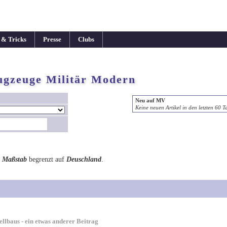
 & Tricks
Presse
Clubs
ugzeuge Militär Modern
Neu auf MV
Keine neuen Artikel in den letzten 60 T
m
Maßstab
begrenzt auf
Deuschland
.
llbaus - ein etwas anderer Beitrag