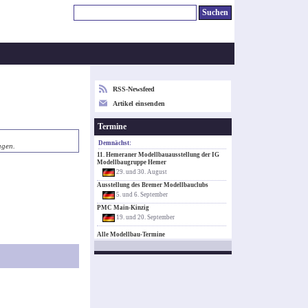
RSS-Newsfeed
Artikel einsenden
Termine
Demnächst:
agen.
11. Hemeraner Modellbauausstellung der IG
Modellbaugruppe Hemer
29. und 30. August
Ausstellung des Bremer Modellbauclubs
5. und 6. September
PMC Main-Kinzig
19. und 20. September
Alle Modellbau-Termine