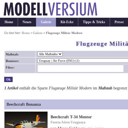
Home
Neues
Galerie
Kit-Ecke
Tipps & Tricks
Presse
Du bist hier:
Home
>
Galerie
>
Flugzeuge Militär Modern
Flugzeuge Milit
Maßstab:
Benutzer:
Filter:
1 Artikel
enthält die Sparte
Flugzeuge Militär Modern
im
Maßstab
begrenzt
Beechcraft Bonanza
Beechcraft T-34 Mentor
Fuerza Aérea Uruguaya