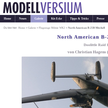
Home
Neues
Galerie
Kit-Ecke
Tipps & Tricks
Presse
Du bist hier:
Home
>
Galerie
>
Flugzeuge Militär WK2
>
North American B-25B Mitchell
North American B-
Doolittle Raid 
von Christian Hagens (