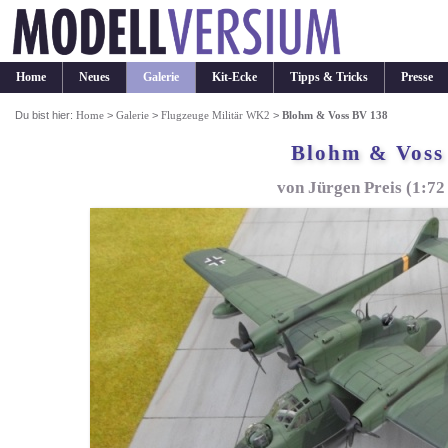
Home
Neues
Galerie
Kit-Ecke
Tipps & Tricks
Presse
Du bist hier:
Home
>
Galerie
>
Flugzeuge Militär WK2
>
Blohm & Voss BV 138
Blohm & Voss
von Jürgen Preis (1:7