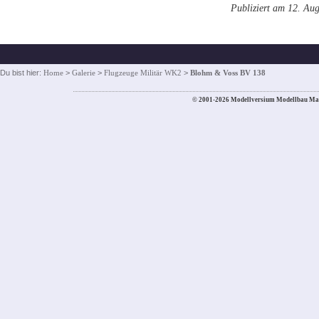
Publiziert am 12. Au
Du bist hier:
Home
>
Galerie
>
Flugzeuge Militär WK2
>
Blohm & Voss BV 138
© 2001-2026 Modellversium Modellbau Ma