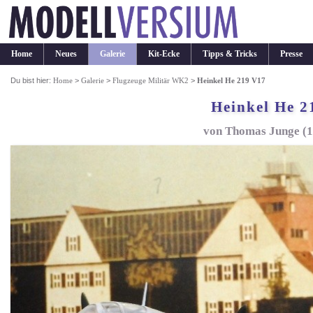
Home
Neues
Galerie
Kit-Ecke
Tipps & Tricks
Presse
Du bist hier:
Home
>
Galerie
>
Flugzeuge Militär WK2
>
Heinkel He 219 V17
Heinkel He 2
von Thomas Junge (1