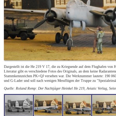
Dargestellt ist die He 219 V 17, die zu Kriegsende auf dem Flughafen von H
Literatur gibt es verschiedene Fotos des Originals, an dem keine Radarant
Stammkennzeichen PK+QJ versehen war. Die Werknummer lautete: 190 060
und G-Lader und soll nach wenigen Messflügen der Truppe zu "Spezialeinsä
Quelle: Roland Remp: Der Nachtjäger Heinkel He 219, Aviatic Verlag, Seit