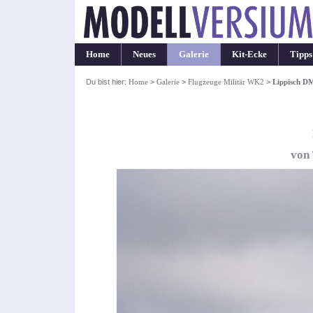
Home
Neues
Galerie
Kit-Ecke
Tipps
Du bist hier:
Home
>
Galerie
>
Flugzeuge Militär WK2
>
Lippisch D
von 