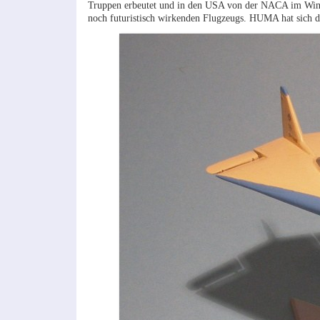
Truppen erbeutet und in den USA von der NACA im Windka
noch futuristisch wirkenden Flugzeugs. HUMA hat sich 