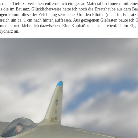
s mehr Tiefe zu verleihen entfernte ich einiges an Material im Inneren mit ein
als die im Bausatz. Glücklicherweise hatte ich noch die Ersatzhaube aus dem B
ngen kommt diese der Zeichnung sehr nahe. Um den Piloten (nicht im Bausatz 
ereich um ca. 1 cm nach hinten auffräsen. Aus gezogenen Gießästen baute ich Gi
rumentenbrett klebte ich dazwischen. Eine Kopfstütze entstand ebenfalls im Ei
xydharz an.