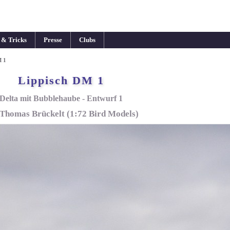
 & Tricks
Presse
Clubs
M 1
Lippisch DM 1
Delta mit Bubblehaube - Entwurf 1
Thomas Brückelt (1:72 Bird Models)