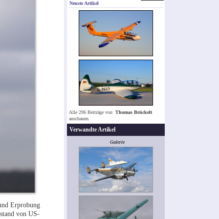
Neuste Artikel
Alle 296 Beiträge von
Thomas Brückelt
anschauen.
Verwandte Artikel
Galerie
 und Erprobung
ustand von US-