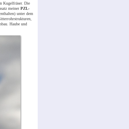
em Kugelfräser. Die
ausatz meiner
PZL-
enthalten) unter dem
tterrohrstrukturen,
genbau. Haube und