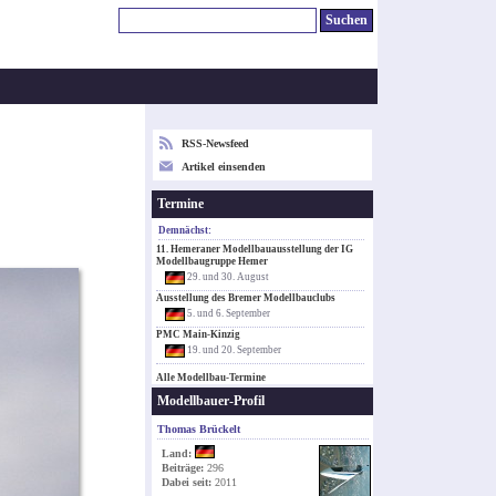
RSS-Newsfeed
Artikel einsenden
Termine
Demnächst:
11. Hemeraner Modellbauausstellung der IG
Modellbaugruppe Hemer
29. und 30. August
Ausstellung des Bremer Modellbauclubs
5. und 6. September
PMC Main-Kinzig
19. und 20. September
Alle Modellbau-Termine
Modellbauer-Profil
Thomas Brückelt
Land:
Beiträge:
296
Dabei seit:
2011