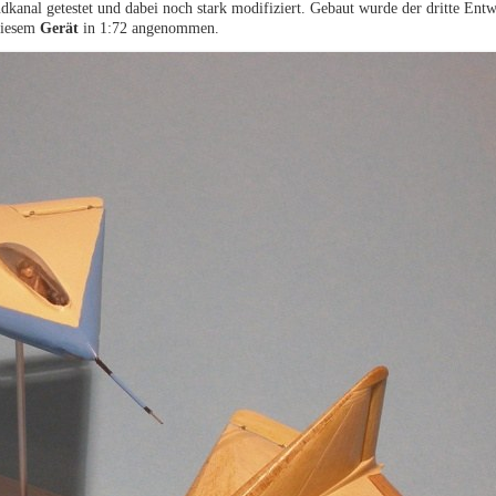
nal getestet und dabei noch stark modifiziert. Gebaut wurde der dritte Entw
diesem
Gerät
in 1:72 angenommen.