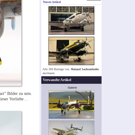
Neuste Artikel
Alle 369 Beiträge von
Roland Sachsenhofer
anschauen.
Verwandte Artikel
Galerie
rt“ Bilder zu sein.
dieser Vorliebe…