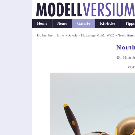
Home
Neues
Galerie
Kit-Ecke
Tipps
Du bist hier:
Home
>
Galerie
>
Flugzeuge Militär WK2
>
North Amer
Nort
38. Bomb
von