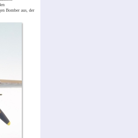
den
gen Bomber aus, der