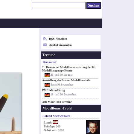
RSS-Newsfeed
Artikel einsenden
Termine
Demnächst:
11. Hemeraner Modellbauausstellung der IG
Modellbaugruppe Hemer
29. und 30. August
Ausstellung des Bremer Modellbauclubs
5. und 6. September
PMC Main-Kinzig
19. und 20. September
Alle Modellbau-Termine
Modellbauer-Profil
Roland Sachsenhofer
Land:
Beiträge:
369
Dabei seit:
2005