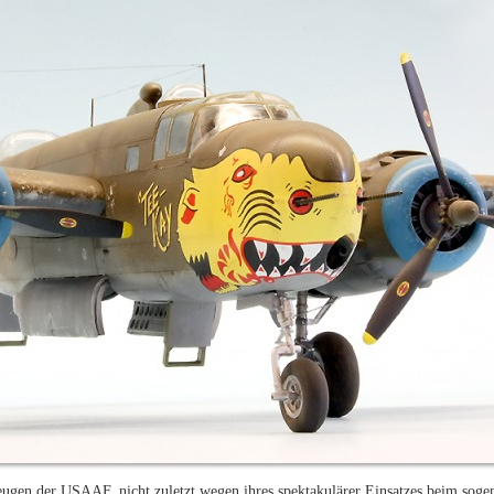
eugen der USAAF, nicht zuletzt wegen ihres spektakulärer Einsatzes beim soge