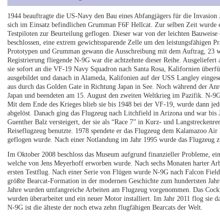
1944 beauftragte die US-Navy den Bau eines Abfangjägers für die Invasion J
sich im Einsatz befindlichen Grumman F6F Hellcat. Zur selben Zeit wurde
Testpiloten zur Beurteilung geflogen. Dieser war von der leichten Bauweis
beschlossen, eine extrem gewichtssparende Zelle um den leistungsfähigen P
Prototypen und Grumman gewann die Ausschreibung mit dem Auftrag, 23 weit
Registrierung fliegende N-9G war die achtzehnte dieser Reihe. Ausgeliefe
sie sofort an die VF-19 Navy Squadron nach Santa Rosa, Kalifornien überfü
ausgebildet und danach in Alameda, Kalifonien auf der USS Langley einges
aus durch das Golden Gate in Richtung Japan in See. Noch während der An
Japan und beendeten am 15. August den zweiten Weltkrieg im Pazifik. N-9G is
Mit dem Ende des Krieges blieb sie bis 1948 bei der VF-19, wurde dann jed
abgelöst. Danach ging das Flugzeug nach Litchfield in Arizona und war bis
Guenther Balz versteigert, der sie als “Race 7” in Kurz- und Langstreckenren
Reiseflugzeug benutzte. 1978 spendete er das Flugzeug dem Kalamazoo Air M
geflogen wurde. Nach einer Notlandung im Jahr 1995 wurde das Flugzeug z
Im Oktober 2008 beschloss das Museum aufgrund finanzieller Probleme, ein
welche von Jens Meyerhoff erworben wurde. Nach sechs Monaten harter Arb
ersten Testflug. Nach einer Serie von Flügen wurde N-9G nach Falcon Field
größte Bearcat-Formation in der modernen Geschichte zum hundertsten Jah
Jahre wurden umfangreiche Arbeiten am Flugzeug vorgenommen. Das Cockpit
wurden überarbeitet und ein neuer Motor installiert. Im Jahr 2011 flog sie d
N-9G ist die älteste der noch etwa zehn flugfähigen Bearcats der Welt.