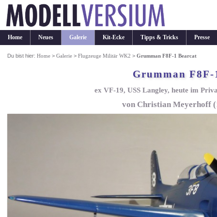
Home
Neues
Galerie
Kit-Ecke
Tipps & Tricks
Presse
Du bist hier:
Home
>
Galerie
>
Flugzeuge Militär WK2
>
Grumman F8F-1 Bearcat
Grumman F8F-1
ex VF-19, USS Langley, heute im Priva
von Christian Meyerhoff 