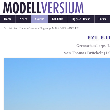
Home
Neues
Galerie
Kit-Ecke
Tipps & Tricks
Presse
Du bist hier:
Home
>
Galerie
>
Flugzeuge Militär WK2
>
PZL P.11c
PZL P.1
Grenzschutzkorps, 
von Thomas Brückelt (1: