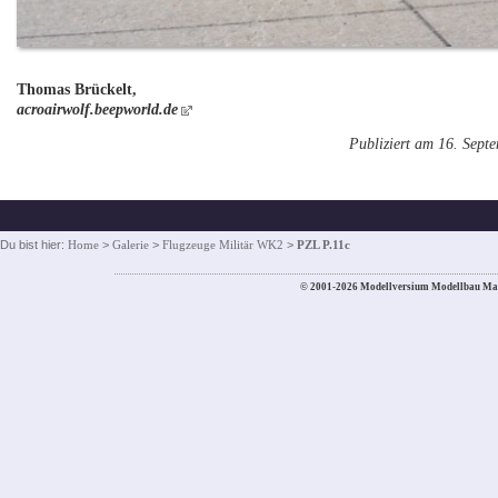
Thomas Brückelt,
acroairwolf.beepworld.de
Publiziert am 16. Sept
Du bist hier:
Home
>
Galerie
>
Flugzeuge Militär WK2
>
PZL P.11c
© 2001-2026 Modellversium Modellbau Ma