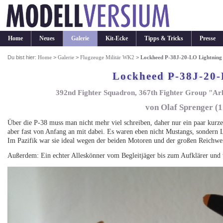
Home
Neues
Galerie
Kit-Ecke
Tipps & Tricks
Presse
Du bist hier:
Home
>
Galerie
>
Flugzeuge Militär WK2
>
Lockheed P-38J-20-LO Lightning
Lockheed P-38J-20-
392nd Fighter Squadron, 367th Fighter Group "Ark
von Olaf Sprenger (1
Über die P-38 muss man nicht mehr viel schreiben, daher nur ein paar kurze 
aber fast von Anfang an mit dabei. Es waren eben nicht Mustangs, sondern L
Im Pazifik war sie ideal wegen der beiden Motoren und der großen Reichwei
Außerdem: Ein echter Alleskönner vom Begleitjäger bis zum Aufklärer und wa