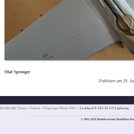
Olaf Sprenger
Publiziert am 29. J
Du bist hier:
Home
>
Galerie
>
Flugzeuge Militär WK2
>
Lockheed P-38J-20-LO Lightning
© 2001-2026 Modellversium Modellbau Ma