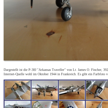
Dargestellt ist die P-38J "Arkansas Traveller" von Lt. James O. Fincher, 39
Internet-Quelle wohl im Oktober 1944 in Frankreich. Es gibt ein Farbfoto v