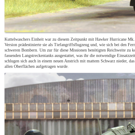
Kuttelwaschers Einheit war zu diesem Zeitpunkt mit Hawker Hurricane Mk.
Version prädestinierte sie als Tiefangriffsflugzeug und, wie sich bei den F
schweren Bombern. Um zur für diese Missionen benötigten Reichweite zu 
fassenden Langstreckentanks ausgestattet, was ihr die notwendige Einsatzzei
schlugen sich auch in einem neuen Anstrich mit mattem Schwarz nieder, das 
allen Oberflächen aufgetragen wurde.