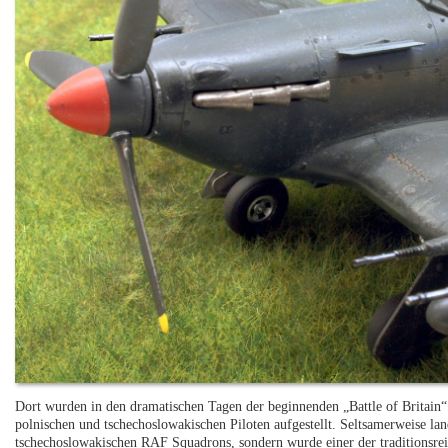
Dort wurden in den dramatischen Tagen der beginnenden „Battle of Britain
polnischen und tschechoslowakischen Piloten aufgestellt. Seltsamerweise lan
tschechoslowakischen RAF Squadrons, sondern wurde einer der traditionsre