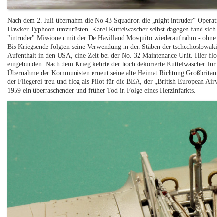
Nach dem 2. Juli übernahm die No 43 Squadron die „night intruder“ Operat
Hawker Typhoon umzurüsten. Karel Kuttelwascher selbst dagegen fand sich f
"intruder" Missionen mit der De Havilland Mosquito wiederaufnahm - ohne 
Bis Kriegsende folgten seine Verwendung in den Stäben der tschechoslowak
Aufenthalt in den USA, eine Zeit bei der No. 32 Maintenance Unit. Hier fl
eingebunden. Nach dem Krieg kehrte der hoch dekorierte Kuttelwascher für 
Übernahme der Kommunisten erneut seine alte Heimat Richtung Großbritanni
der Fliegerei treu und flog als Pilot für die BEA, der „British European Ai
1959 ein überraschender und früher Tod in Folge eines Herzinfarkts.