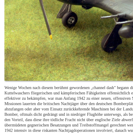
Wenige Wochen nach diesem berühmt gewordenen „channel dash“ begann die
Kuttelwaschers fliegerischen und kämpferischen Fähigkeiten offensichtlic
effektiver zu bekämpfen, war man Anfang 1942 zu einer neuen, offensiven S
Missionen lauerten die britischen Nachtjäger über den deutschen Bomberpl
abzufangen oder aber vom Einsatz zurückkehrende Maschinen bei der Landun
Bomber, oftmals dicht gedrängt und in niedriger Flughöhe unterwegs, als be
den Vorteil, dass diese ihre tödliche Fracht nicht über englische Ziele ab
übermüdeten gegnerischen Besatzungen und Treibstoffmangel gerechnet werd
1942 intensiv in diese riskanten Nachtjagdoperationen involviert, danach wu