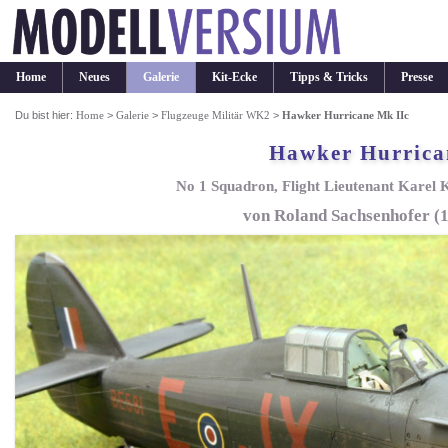
Home
Neues
Galerie
Kit-Ecke
Tipps & Tricks
Presse
Du bist hier:
Home
>
Galerie
>
Flugzeuge Militär WK2
>
Hawker Hurricane Mk IIc
Hawker Hurrica
No 1 Squadron, Flight Lieutenant Karel
von Roland Sachsenhofer (