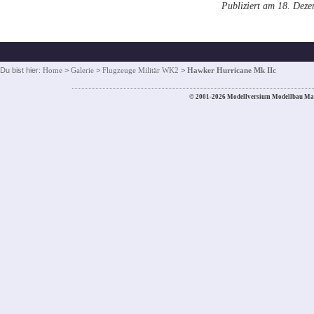
Publiziert am 18. Dez
Du bist hier:
Home
>
Galerie
>
Flugzeuge Militär WK2
>
Hawker Hurricane Mk IIc
© 2001-2026 Modellversium Modellbau Ma