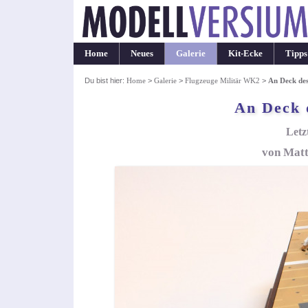
Home
Neues
Galerie
Kit-Ecke
Tipps
Du bist hier:
Home
>
Galerie
>
Flugzeuge Militär WK2
>
An Deck des
An Deck 
Letz
von Matt