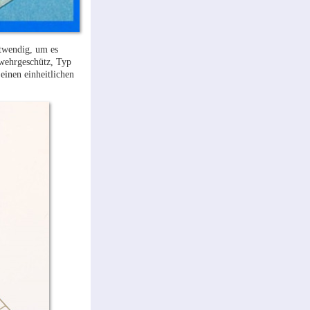
otwendig, um es
bwehrgeschütz, Typ
einen einheitlichen