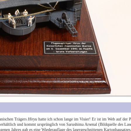
panischen Trägers
Hiryu
hatte ich schon lange im Visier! Er ist im Web auf der 
 erhältlich und kommt ursprünglich von Sarushima Arsenal (Bildquelle des Las
genen Jahres gab es eine Wiederauflage des lasergeschnittenen Kartonbausatzes