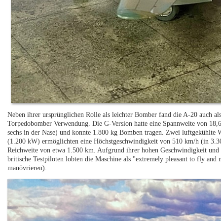
Neben ihrer ursprünglichen Rolle als leichter Bomber fand die A-20 auch al
Torpedobomber Verwendung. Die G-Version hatte eine Spannweite von 18,
sechs in der Nase) und konnte 1.800 kg Bomben tragen. Zwei luftgekühlte
(1.200 kW) ermöglichten eine Höchstgeschwindigkeit von 510 km/h (in 3.
Reichweite von etwa 1.500 km. Aufgrund ihrer hohen Geschwindigkeit und W
britische Testpiloten lobten die Maschine als "extremely pleasant to fly a
manövrieren).