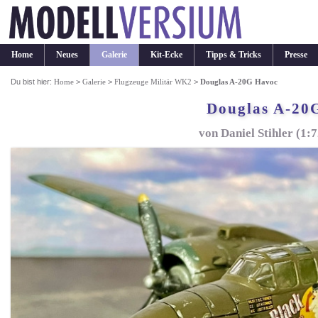
Home
Neues
Galerie
Kit-Ecke
Tipps & Tricks
Presse
Du bist hier:
Home
>
Galerie
>
Flugzeuge Militär WK2
>
Douglas A-20G Havoc
Douglas A-20
von Daniel Stihler (1