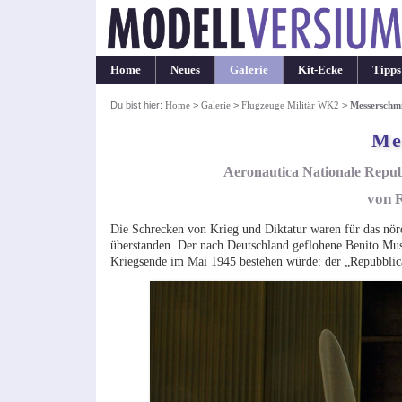
Home
Neues
Galerie
Kit-Ecke
Tipps
Du bist hier:
Home
>
Galerie
>
Flugzeuge Militär WK2
>
Messerschmi
Me
Aeronautica Nationale Repub
von 
Die Schrecken von Krieg und Diktatur waren für das nörd
überstanden. Der nach Deutschland geflohene Benito Mus
Kriegsende im Mai 1945 bestehen würde: der „Repubblica