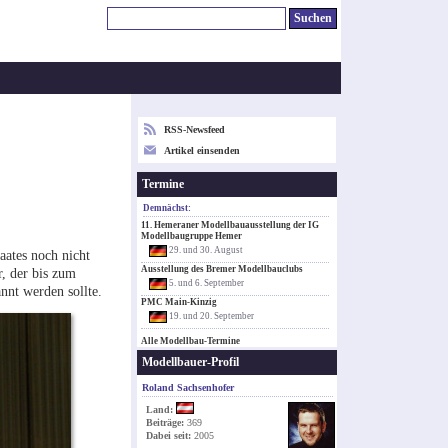
RSS-Newsfeed
Artikel einsenden
Termine
Demnächst:
11. Hemeraner Modellbauausstellung der IG
Modellbaugruppe Hemer
29. und 30. August
aates noch nicht
Ausstellung des Bremer Modellbauclubs
, der bis zum
5. und 6. September
nnt werden sollte.
PMC Main-Kinzig
19. und 20. September
Alle Modellbau-Termine
Modellbauer-Profil
Roland Sachsenhofer
Land:
Beiträge:
369
Dabei seit:
2005