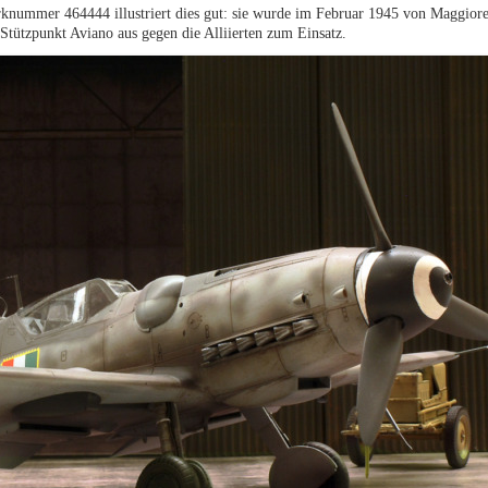
rknummer 464444 illustriert dies gut: sie wurde im Februar 1945 von Maggio
ützpunkt Aviano aus gegen die Alliierten zum Einsatz.