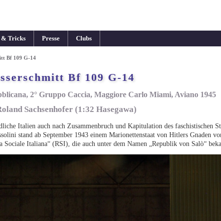
 & Tricks
Presse
Clubs
tt Bf 109 G-14
sserschmitt Bf 109 G-14
blicana, 2° Gruppo Caccia, Maggiore Carlo Miami, Aviano 1945
Roland Sachsenhofer (1:32 Hasegawa)
liche Italien auch nach Zusammenbruch und Kapitulation des faschistischen St
solini stand ab September 1943 einem Marionettenstaat von Hitlers Gnaden vor
 Sociale Italiana“ (RSI), die auch unter dem Namen „Republik von Salò“ beka