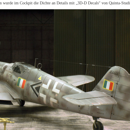
 wurde im Cockpit die Dichte an Details mit „3D-D Decals“ von Quinta-Studi