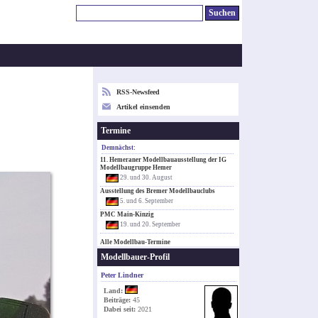
RSS-Newsfeed
Artikel einsenden
Termine
Demnächst:
11. Hemeraner Modellbauausstellung der IG
Modellbaugruppe Hemer
29. und 30. August
Ausstellung des Bremer Modellbauclubs
5. und 6. September
PMC Main-Kinzig
19. und 20. September
Alle Modellbau-Termine
Modellbauer-Profil
Peter Lindner
Land:
Beiträge:
45
Dabei seit:
2021