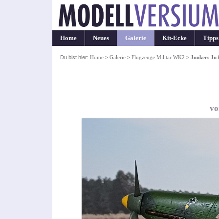
Home
Neues
Galerie
Kit-Ecke
Tipps
Du bist hier:
Home
>
Galerie
>
Flugzeuge Militär WK2
>
Junkers Ju 
vo