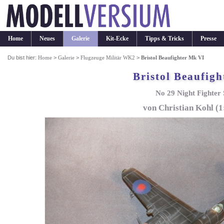
Home
Neues
Galerie
Kit-Ecke
Tipps & Tricks
Presse
Du bist hier:
Home
>
Galerie
>
Flugzeuge Militär WK2
>
Bristol Beaufighter Mk VI
Bristol Beaufig
No 29 Night Fighter
von Christian Kohl (