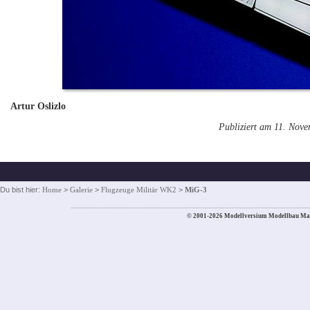
Artur Oslizlo
Publiziert am 11. Nov
Du bist hier:
Home
>
Galerie
>
Flugzeuge Militär WK2
>
MiG-3
© 2001-2026 Modellversium Modellbau Ma