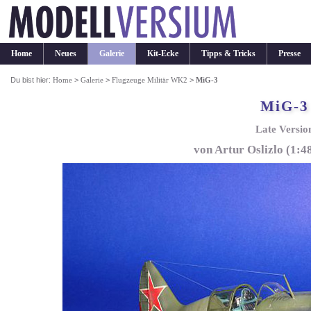
Home
Neues
Galerie
Kit-Ecke
Tipps & Tricks
Presse
Du bist hier:
Home
>
Galerie
>
Flugzeuge Militär WK2
>
MiG-3
MiG-3
Late Versio
von Artur Oslizlo (1: