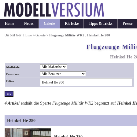
Home
Neues
Galerie
Kit-Ecke
Tipps & Tricks
Presse
Du bist hier:
Home
>
Galerie
>
Flugzeuge Militär WK2 , Heinkel He 280
Flugzeuge Mil
Heinkel He 2
Maßstab:
Benutzer:
Filter:
4 Artikel
enthält die Sparte
Flugzeuge Militär WK2
begrenzt auf
Heinkel H
Heinkel He 280
Heinkel He 280