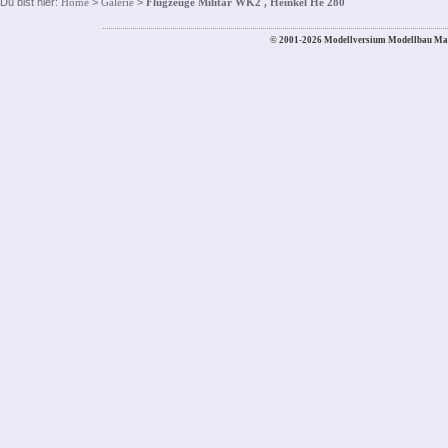
Du bist hier:
Home
>
Galerie
>
Flugzeuge Militär WK2 , Heinkel He 280
© 2001-2026 Modellversium Modellbau Ma