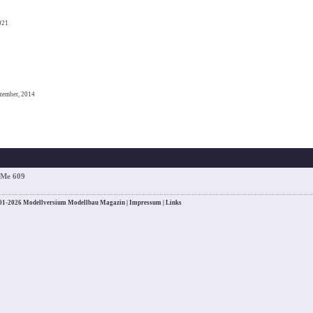
2021
zember, 2014
 Me 609
01-2026 Modellversium Modellbau Magazin |
Impressum
|
Links