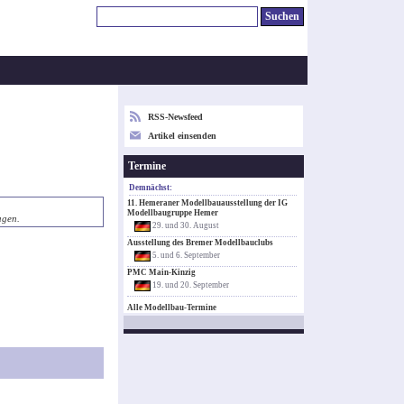
RSS-Newsfeed
Artikel einsenden
Termine
Demnächst:
11. Hemeraner Modellbauausstellung der IG
Modellbaugruppe Hemer
agen.
29. und 30. August
Ausstellung des Bremer Modellbauclubs
5. und 6. September
PMC Main-Kinzig
19. und 20. September
Alle Modellbau-Termine