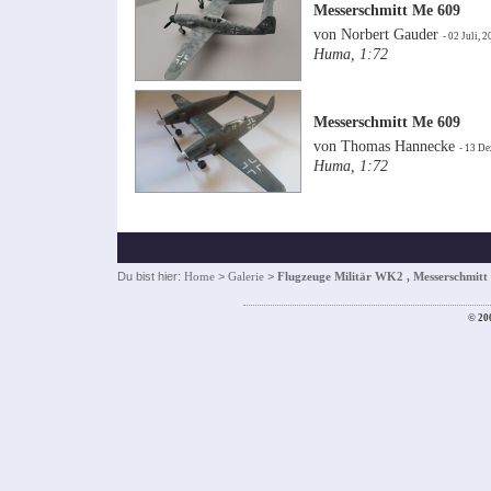
Messerschmitt Me 609
von Norbert Gauder
- 02 Juli, 
Huma, 1:72
Messerschmitt Me 609
von Thomas Hannecke
- 13 De
Huma, 1:72
Du bist hier:
Home
>
Galerie
>
Flugzeuge Militär WK2 , Messerschmitt
© 20