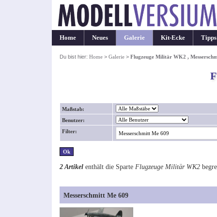
Home
Neues
Galerie
Kit-Ecke
Tipps
Du bist hier:
Home
>
Galerie
>
Flugzeuge Militär WK2 , Messerschm
F
Maßstab:
Benutzer:
Filter:
2 Artikel
enthält die Sparte
Flugzeuge Militär WK2
begre
Messerschmitt Me 609