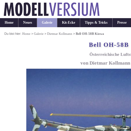
Home
Neues
Galerie
Kit-Ecke
Tipps & Tricks
Presse
Du bist hier:
Home
>
Galerie
>
Dietmar Kollmann
>
Bell OH-58B Kiowa
Bell OH-58B
Österreichische Lufts
von Dietmar Kollmann (