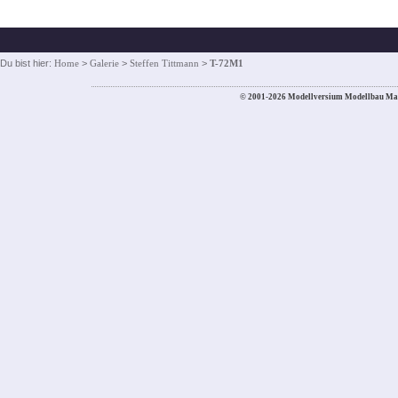
Du bist hier:
Home
>
Galerie
>
Steffen Tittmann
>
T-72M1
© 2001-2026 Modellversium Modellbau Ma