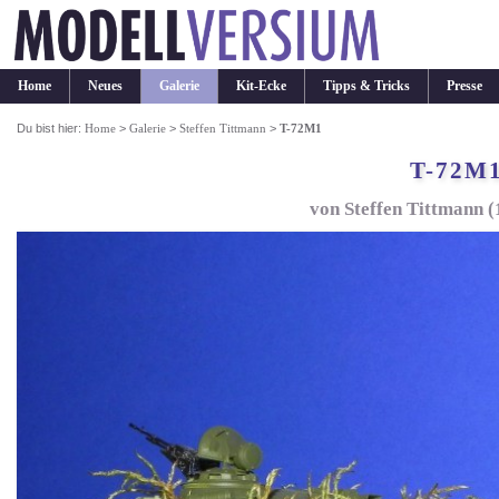
Home
Neues
Galerie
Kit-Ecke
Tipps & Tricks
Presse
Du bist hier:
Home
>
Galerie
>
Steffen Tittmann
>
T-72M1
T-72M
von Steffen Tittmann 