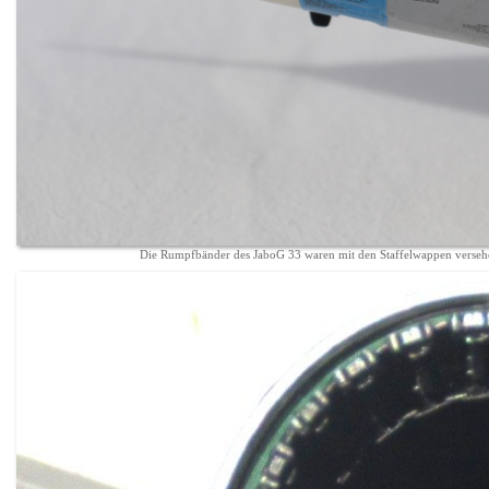
Die Rumpfbänder des JaboG 33 waren mit den Staffelwappen versehe