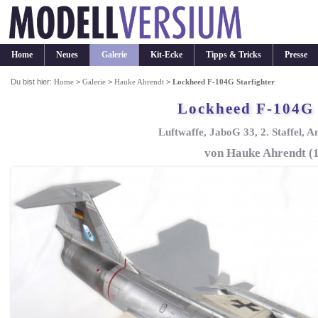
Home
Neues
Galerie
Kit-Ecke
Tipps & Tricks
Presse
Du bist hier:
Home
>
Galerie
>
Hauke Ahrendt
>
Lockheed F-104G Starfighter
Lockheed F-104G 
Luftwaffe, JaboG 33, 2. Staffel, 
von Hauke Ahrendt (1