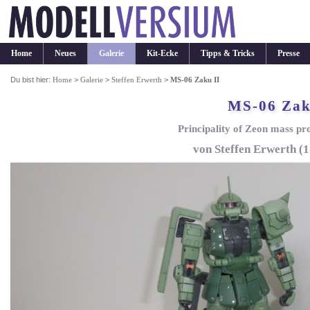
Home
Neues
Galerie
Kit-Ecke
Tipps & Tricks
Presse
Du bist hier:
Home
>
Galerie
>
Steffen Erwerth
>
MS-06 Zaku II
MS-06 Zak
Principality of Zeon mass pr
von Steffen Erwerth (