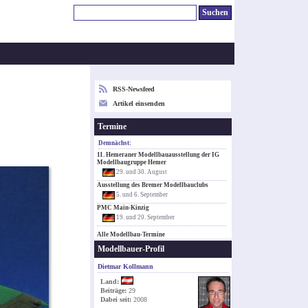
RSS-Newsfeed
Artikel einsenden
Termine
Demnächst:
11. Hemeraner Modellbauausstellung der IG
Modellbaugruppe Hemer
29. und 30. August
Ausstellung des Bremer Modellbauclubs
5. und 6. September
PMC Main-Kinzig
19. und 20. September
Alle Modellbau-Termine
Modellbauer-Profil
Dietmar Kollmann
Land:
Beiträge:
29
Dabei seit:
2008