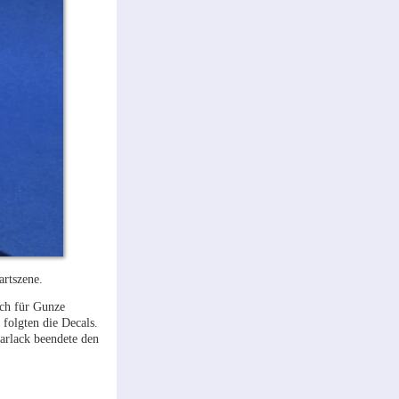
artszene.
ich für Gunze
folgten die Decals.
larlack beendete den