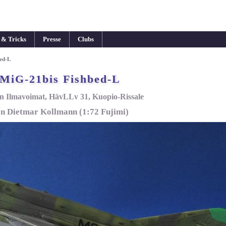
 & Tricks
Presse
Clubs
ed-L
MiG-21bis Fishbed-L
 Ilmavoimat, HävLLv 31, Kuopio-Rissale
n Dietmar Kollmann (1:72 Fujimi)