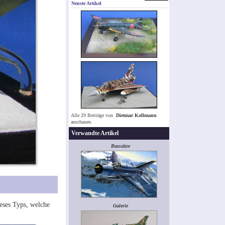
Neuste Artikel
Alle 29 Beiträge von
Dietmar Kollmann
anschauen.
Verwandte Artikel
Bausätze
ieses Typs, welche
Galerie