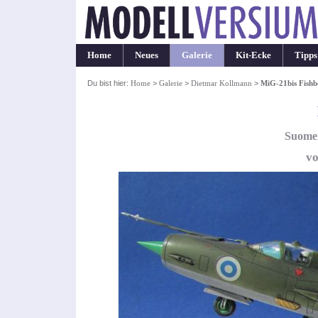
Home
Neues
Galerie
Kit-Ecke
Tipps
Du bist hier:
Home
>
Galerie
>
Dietmar Kollmann
>
MiG-21bis Fishb
Suomen
vo