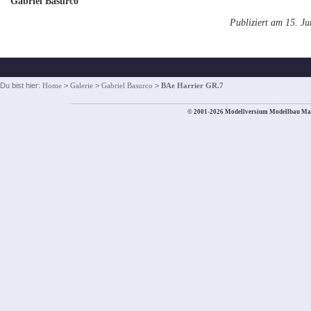
Gabriel Basurco
Publiziert am 15. J
Du bist hier:
Home
>
Galerie
>
Gabriel Basurco
>
BAe Harrier GR.7
© 2001-2026 Modellversium Modellbau Ma