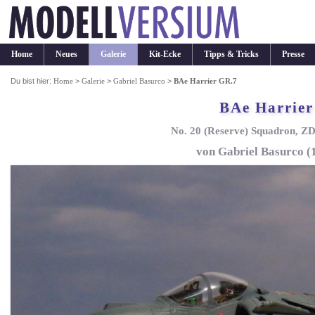
Home
Neues
Galerie
Kit-Ecke
Tipps & Tricks
Presse
Du bist hier:
Home
>
Galerie
>
Gabriel Basurco
>
BAe Harrier GR.7
BAe Harrier
No. 20 (Reserve) Squadron, Z
von Gabriel Basurco (