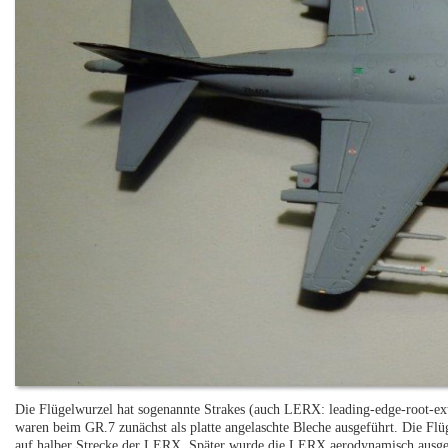
Die Flügelwurzel hat sogenannte Strakes (auch LERX: leading-edge-root-exte
waren beim GR.7 zunächst als platte angelaschte Bleche ausgeführt. Die Flü
auf halber Strecke der LERX. Später wurde die LERX aerodynamisch ausgef