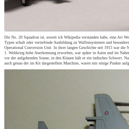
Die No. 20 Squadron ist, soweit ich Wikipedia verstanden habe, eine Art Weit
Typen schult oder vertiefende Ausbildung zu Waffensystemen und besonderen
Operational Conversion Unit. In ihrer langen Geschichte seit 1915 war die N
1. Weltkrieg hohe Anerkennung erworben, war später in Asien und im Nahen
vor der aufgehenden Sonne, in den Klauen hält er ein indisches Schwert. Na
auch genau der im Kit dargestellten Maschine, waren mir einige Punkte aufge