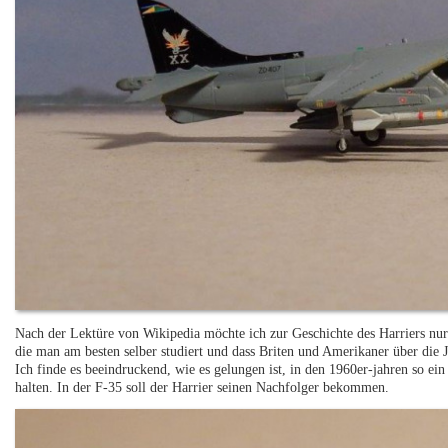
Nach der Lektüre von Wikipedia möchte ich zur Geschichte des Harriers nur s
die man am besten selber studiert und dass Briten und Amerikaner über die 
Ich finde es beeindruckend, wie es gelungen ist, in den 1960er-jahren so e
halten. In der F-35 soll der Harrier seinen Nachfolger bekommen.