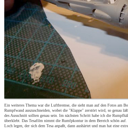
Ein weiteres Thema war die Luftbremse, die sieht man auf den Fotos am Bo
Rumpfwand auszuschneiden, wobei die "Klappe" zerstört wird, so genau läßt
des Ausschnitt sollten genau sein. Im nächsten Schritt habe ich die Rumpf
überklebt. Das Tesafilm nimmt die Rumfpkontur in dem Bereich schön auf. V
Loch legen, der sich dem Tesa anpaßt, dann aushärtet und man hat eine extr