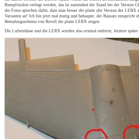
Rumpfrücken verlegt werden, das ist zumindest der Stand bei der Version G
die Fotos sprechen dafür, dass man besser die platte alte Version der LERX
Varianten an! Ich bin jetzt mal mutig und behaupte: der Bausatz entspricht e
Bemalungsschema von Revell die platte LERX zeigen.
Die Lufteinlässe und die LERX wurden also erstmal entfernt, letztere später