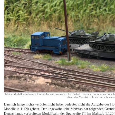
Meine Modellbahn baue ich modular auf, sodass ich bei Bedarf Teile als Diorama ins Freie
denn der Mais ist zu hoch und alle ande
Dass ich lange nichts veröffentlicht habe, bedeutet nicht die Aufgabe des H
Modelle in 1:120 gebaut. Der ungewöhnliche Maßstab hat folgenden Grund: 
Deutschlands verbreiteten Modellbahn der Spurweite TT im Maßstab 1:120 