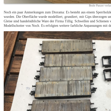
Beide Panzer verla
Noch ein paar Anmerkungen zum Diorama: Es besteht aus einem Sperrholzka
wurden. Die Oberfläche wurde modelliert, grundiert, mit Gips überzogen un
Gleise sind handelsübliche Ware der Firma Tillig. Schwellen und Schienen 
Modellschotter von Noch. Es erfolgten weitere farbliche Anpassungen mit de