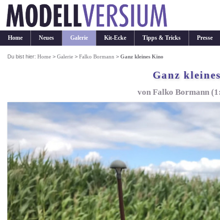
Home
Neues
Galerie
Kit-Ecke
Tipps & Tricks
Presse
Du bist hier:
Home
>
Galerie
>
Falko Bormann
>
Ganz kleines Kino
Ganz kleine
von Falko Bormann (1