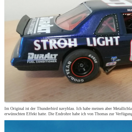
Im Original ist der Thunderbird navyblau. Ich habe meinen aber Metallicbla
erwünschten Effekt hatte. Die Endrohre habe ich von Thomas zur Verfügung