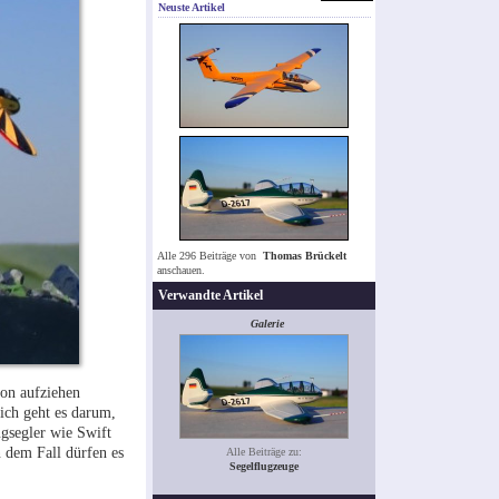
Neuste Artikel
Alle 296 Beiträge von
Thomas Brückelt
anschauen.
Verwandte Artikel
Galerie
ion aufziehen
ich geht es darum,
ugsegler wie Swift
 dem Fall dürfen es
Alle Beiträge zu:
Segelflugzeuge