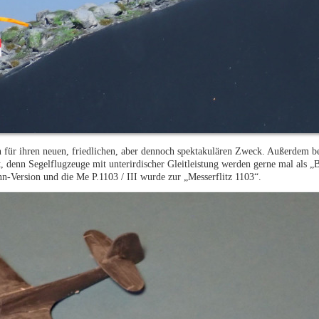
n für ihren neuen, friedlichen, aber dennoch spektakulären Zweck. Außerdem 
denn Segelflugzeuge mit unterirdischer Gleitleistung werden gerne mal als „B
n-Version und die Me P.1103 / III wurde zur „Messerflitz 1103“.