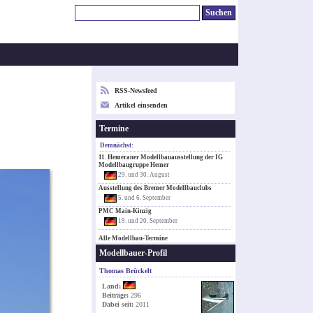
RSS-Newsfeed
Artikel einsenden
Termine
Demnächst:
11. Hemeraner Modellbauausstellung der IG
Modellbaugruppe Hemer
29. und 30. August
Ausstellung des Bremer Modellbauclubs
5. und 6. September
PMC Main-Kinzig
19. und 20. September
Alle Modellbau-Termine
Modellbauer-Profil
Thomas Brückelt
Land:
Beiträge:
296
Dabei seit:
2011