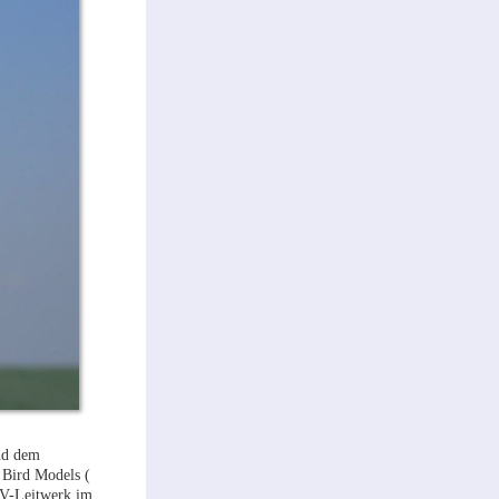
nd dem
 Bird Models (
t V-Leitwerk im