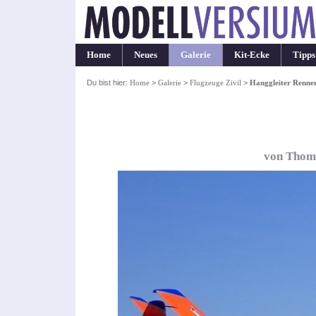
Home
Neues
Galerie
Kit-Ecke
Tipps
Du bist hier:
Home
>
Galerie
>
Flugzeuge Zivil
>
Hanggleiter Renne
von Thoma