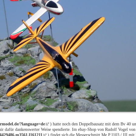
irmodel.de/?language=de
) hatte noch den Doppelbausatz mit dem Bv 40 u
ir dafür dankenswerter Weise spendierte. Im ebay-Shop von Rudolf Vogel von
p4429486.m3561.l161211
) findet sich die Messerschmitt Me P.1103 / III mi