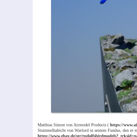
Matthias Simon von Airmodel Products (
https://www.a
Stummelhabicht von Warlord in seinem Fundus, den er m
https://www.ebay.de/str/rudolfsbirdmodels?_trksid=