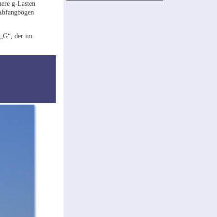
here g-Lasten
 Abfangbögen
 „G“, der im