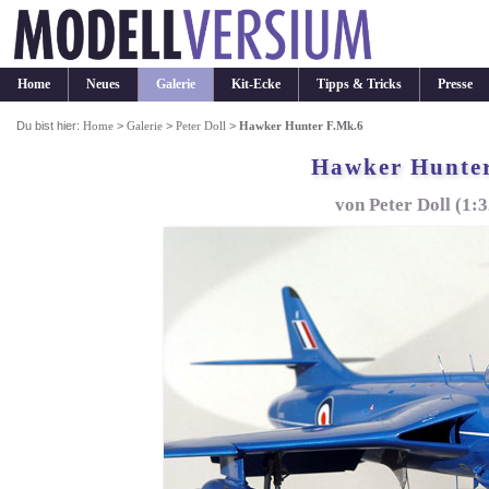
Home
Neues
Galerie
Kit-Ecke
Tipps & Tricks
Presse
Du bist hier:
Home
>
Galerie
>
Peter Doll
>
Hawker Hunter F.Mk.6
Hawker Hunter
von Peter Doll (1:3