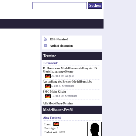
RSS-Newsfeed
Artikel einsenden
Termine
Demnächst:
11. Hemeraner Modellbauausstellung der IG
Modellbaugruppe Hemer
29. und 30. August
Ausstellung des Bremer Modellbauclubs
5. und 6. September
PMC Main-Kinzig
19. und 20. September
Alle Modellbau-Termine
Modellbauer-Profil
Alex Facchetti
Land:
Beiträge:
5
Dabei seit:
2009