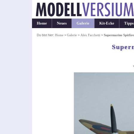
Home
Neues
Galerie
Kit-Ecke
Tipps
Du bist hier:
Home
>
Galerie
>
Alex Facchetti
>
Supermarine Spitfir
Super