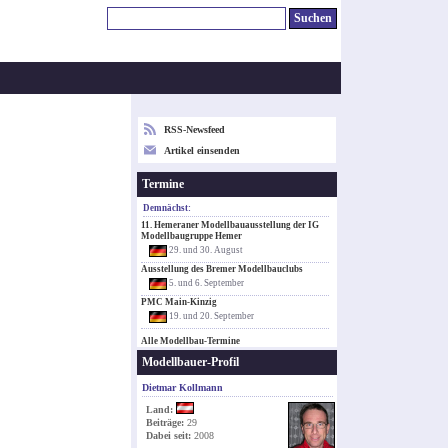
RSS-Newsfeed
Artikel einsenden
Termine
Demnächst:
11. Hemeraner Modellbauausstellung der IG
Modellbaugruppe Hemer
29. und 30. August
Ausstellung des Bremer Modellbauclubs
5. und 6. September
PMC Main-Kinzig
19. und 20. September
Alle Modellbau-Termine
Modellbauer-Profil
Dietmar Kollmann
Land:
Beiträge:
29
Dabei seit:
2008