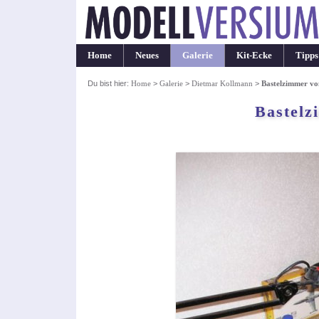
Home
Neues
Galerie
Kit-Ecke
Tipps
Du bist hier:
Home
>
Galerie
>
Dietmar Kollmann
>
Bastelzimmer v
Bastelz