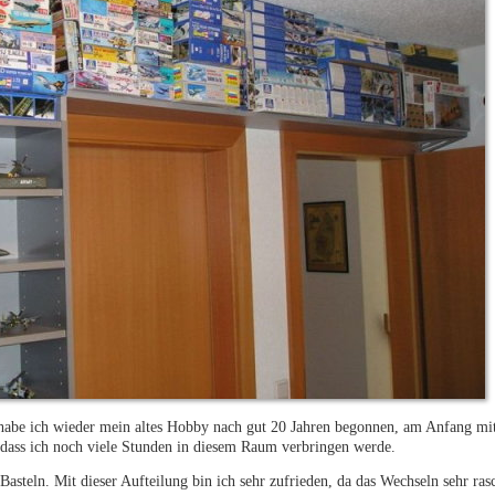
 habe ich wieder mein altes Hobby nach gut 20 Jahren begonnen, am Anfang mit 
, dass ich noch viele Stunden in diesem Raum verbringen werde.
asteln. Mit dieser Aufteilung bin ich sehr zufrieden, da das Wechseln sehr rasc