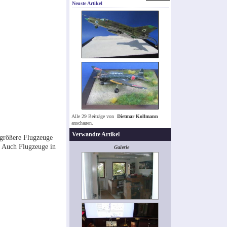
Neuste Artikel
Alle 29 Beiträge von
Dietmar Kollmann
anschauen.
Verwandte Artikel
 größere Flugzeuge
. Auch Flugzeuge in
Galerie