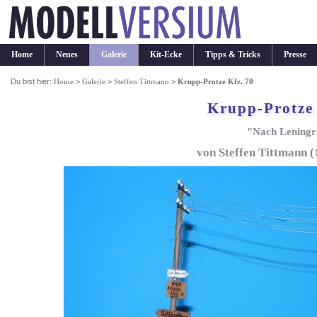
Home
Neues
Galerie
Kit-Ecke
Tipps & Tricks
Presse
Du bist hier:
Home
>
Galerie
>
Steffen Tittmann
>
Krupp-Protze Kfz. 70
Krupp-Protze 
"Nach Lening
von Steffen Tittmann 