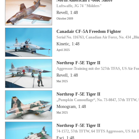
North American F-86K Sabre
Luftwaffe, JG 74 "Mölders"
Revell, 1:48
Oktober 2009
Canadair CF-5A Freedom Fighter
Serial No. 116763, Canadian Air Force, No. 434 „
Kinetic, 1:48
April 2025
Northrop F-5E Tiger II
Aggressor-Training mit der 527th TFAS, US Air For
Revell, 1:48
Mai 2025
Northrop F-5E Tiger II
„Pumpkin Camouflage“, No. 73-0847, 57th TFTW, US 
Monogram, 1:48
Mai 2025
Northrop F-5E Tiger II
74-1572, 57th TFTW, 64 TFTS Aggressors, US Air For
Esci, 1:48