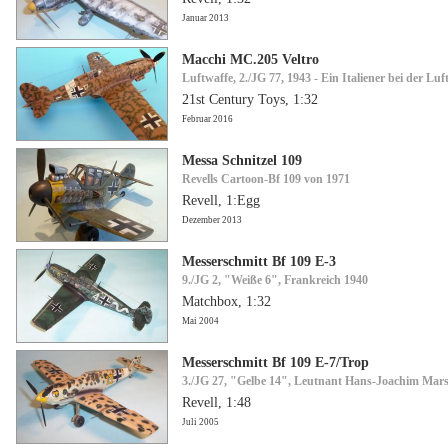
Januar 2013
Macchi MC.205 Veltro
Luftwaffe, 2./JG 77, 1943 - Ein Italiener bei der Luf
21st Century Toys, 1:32
Februar 2016
Messa Schnitzel 109
Revells Cartoon-Bf 109 von 1971
Revell, 1:Egg
Dezember 2013
Messerschmitt Bf 109 E-3
9./JG 2, "Weiße 6", Frankreich 1940
Matchbox, 1:32
Mai 2004
Messerschmitt Bf 109 E-7/Trop
3./JG 27, "Gelbe 14", Leutnant Hans-Joachim Marse
Revell, 1:48
Juli 2005