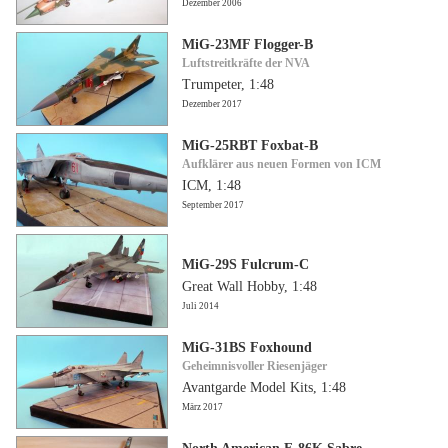
Dezember 2006
MiG-23MF Flogger-B
Luftstreitkräfte der NVA
Trumpeter, 1:48
Dezember 2017
MiG-25RBT Foxbat-B
Aufklärer aus neuen Formen von ICM
ICM, 1:48
September 2017
MiG-29S Fulcrum-C
Great Wall Hobby, 1:48
Juli 2014
MiG-31BS Foxhound
Geheimnisvoller Riesenjäger
Avantgarde Model Kits, 1:48
März 2017