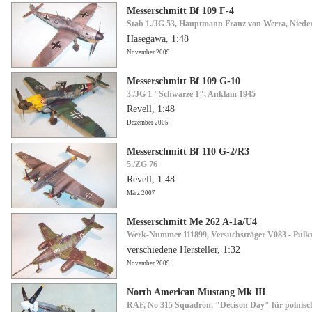
Messerschmitt Bf 109 F-4
Stab 1./JG 53, Hauptmann Franz von Werra, Niede
Hasegawa, 1:48
November 2009
Messerschmitt Bf 109 G-10
3./JG 1 "Schwarze 1", Anklam 1945
Revell, 1:48
Dezember 2005
Messerschmitt Bf 110 G-2/R3
5./ZG 76
Revell, 1:48
März 2007
Messerschmitt Me 262 A-1a/U4
Werk-Nummer 111899, Versuchsträger V083 - Pulkz
verschiedene Hersteller, 1:32
November 2009
North American Mustang Mk III
RAF, No 315 Squadron, "Decison Day" für polnisch