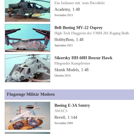
Ein Indianer mit `nem Discolicht
Academy, 1:48
November 2013
Bell-Boeing MV-22 Osprey
High-Tech Fluggerät der VMM-261 Raging Bulls
HobbyBoss, 1:48
September 2021
Sikorsky HH-60H Rescue Hawk
Fliegender Kampfretter
Skunk Models, 1:48
Oktober 2014
Flugzeuge Militär Modern
Boeing E-3A Sentry
AWACS
Revell, 1:144
November 2009