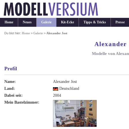
Home
Neues
Galerie
Kit-Ecke
Tipps & Tricks
Presse
Du bist hier:
Home
>
Galerie
>
Alexander Jost
Alexander 
Modelle von Alexan
Profil
Name:
Alexander Jost
Land:
Deutschland
Dabei seit:
2004
Mein Bastelzimmer: