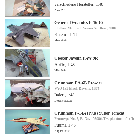
verschiedene Hersteller, 1:48
April 2010
General Dynamics F-16DG
"Follow Me!" auf Aviano Air Base, 2008
Kinetic, 1:48
März 2020
Gloster Javelin FAW.9R
Airfix, 1:48
März 2014
Grumman EA-6B Prowler
VAQ 135 Black Ravens, 1998
Italeri, 1:48
Dezember 2022
Grumman F-14A (Plus) Super Tomcat
Prototype No. 7, BuNo. 157986, Testplattform für 
Fujimi, 1:48
August 2020