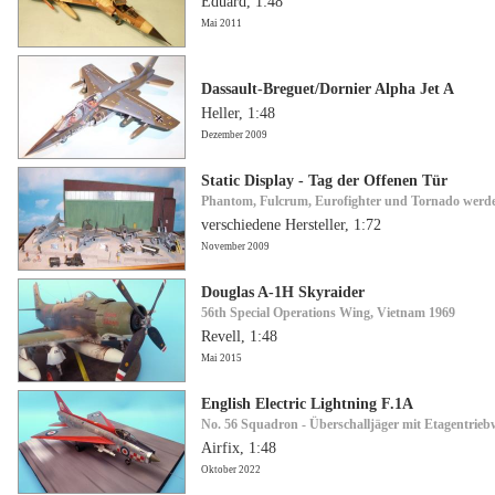
Eduard, 1:48
Mai 2011
Dassault-Breguet/Dornier Alpha Jet A
Heller, 1:48
Dezember 2009
Static Display - Tag der Offenen Tür
Phantom, Fulcrum, Eurofighter und Tornado werd
verschiedene Hersteller, 1:72
November 2009
Douglas A-1H Skyraider
56th Special Operations Wing, Vietnam 1969
Revell, 1:48
Mai 2015
English Electric Lightning F.1A
No. 56 Squadron - Überschalljäger mit Etagentrie
Airfix, 1:48
Oktober 2022