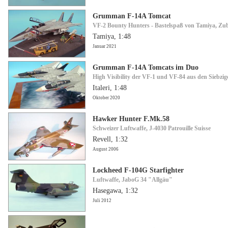
Grumman F-14A Tomcat
VF-2 Bounty Hunters - Bastelspaß von Tamiya, Zu
Tamiya, 1:48
Januar 2021
Grumman F-14A Tomcats im Duo
High Visibility der VF-1 und VF-84 aus den Siebzig
Italeri, 1:48
Oktober 2020
Hawker Hunter F.Mk.58
Schweizer Luftwaffe, J-4030 Patrouille Suisse
Revell, 1:32
August 2006
Lockheed F-104G Starfighter
Luftwaffe, JaboG 34 "Allgäu"
Hasegawa, 1:32
Juli 2012