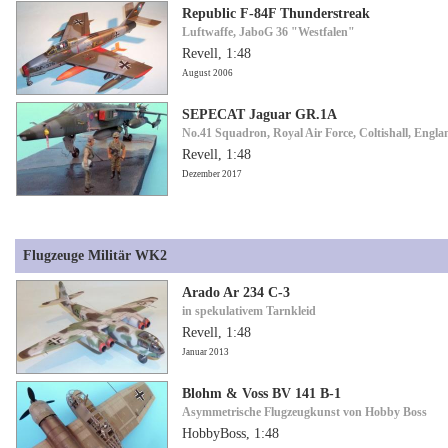
Republic F-84F Thunderstreak
Luftwaffe, JaboG 36 "Westfalen"
Revell, 1:48
August 2006
SEPECAT Jaguar GR.1A
No.41 Squadron, Royal Air Force, Coltishall, Engla
Revell, 1:48
Dezember 2017
Flugzeuge Militär WK2
Arado Ar 234 C-3
in spekulativem Tarnkleid
Revell, 1:48
Januar 2013
Blohm & Voss BV 141 B-1
Asymmetrische Flugzeugkunst von Hobby Boss
HobbyBoss, 1:48