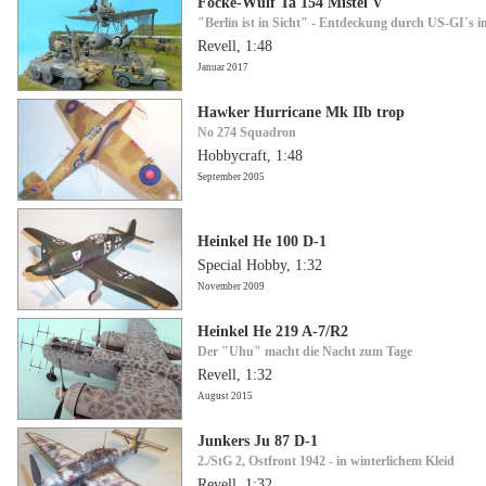
Focke-Wulf Ta 154 Mistel V
"Berlin ist in Sicht" - Entdeckung durch US-GI´s 
Revell, 1:48
Januar 2017
Hawker Hurricane Mk IIb trop
No 274 Squadron
Hobbycraft, 1:48
September 2005
Heinkel He 100 D-1
Special Hobby, 1:32
November 2009
Heinkel He 219 A-7/R2
Der "Uhu" macht die Nacht zum Tage
Revell, 1:32
August 2015
Junkers Ju 87 D-1
2./StG 2, Ostfront 1942 - in winterlichem Kleid
Revell, 1:32