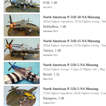
ICM, 1:48
Juli 2013
North American P-51D-10-NA Mustang
362nd Fighter Squadron, 357th Fighter Group "Mi
HobbyBoss, 1:48
September 2013
North American P-51D-15-NA Mustang
363rd Fighter Squadron, 357th Fighter Group "Gl
Tamiya, 1:48
September 2013
North American P-51D-5-NA Mustang
352nd Fighter Group "Cripes A´Mighty 3rd", Maj.
Revell, 1:32
März 2018
North American P-51D-5-NA Mustang
375th Fighter Squadron, 361th Fighter Group "Lou
Hasegawa, 1:48
August 2013