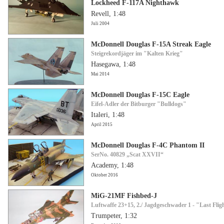
Lockheed F-117A Nighthawk
Revell, 1:48
Juli 2004
McDonnell Douglas F-15A Streak Eagle
Steigrekordjäger im "Kalten Krieg"
Hasegawa, 1:48
Mai 2014
McDonnell Douglas F-15C Eagle
Eifel-Adler der Bitburger "Bulldogs"
Italeri, 1:48
April 2015
McDonnell Douglas F-4C Phantom II
SerNo. 40829 „Scat XXVII“
Academy, 1:48
Oktober 2016
MiG-21MF Fishbed-J
Luftwaffe 23+15, 2./ Jagdgeschwader 1 - "Last Flig
Trumpeter, 1:32