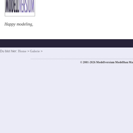
Happy modeling,
Du bist hier:
Home
>
Galerie
>
© 2001-2026 Modellversium Modellbau Ma