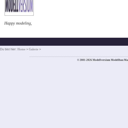
Happy modeling,
Du bist hier:
Home
>
Galerie
>
© 2001-2026 Modellversium Modellbau Ma