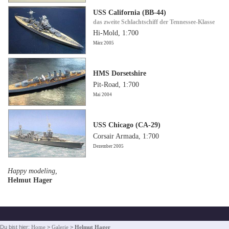
USS California (BB-44)
das zweite Schlachtschiff der Tennessee-Klasse
Hi-Mold, 1:700
März 2005
HMS Dorsetshire
Pit-Road, 1:700
Mai 2004
USS Chicago (CA-29)
Corsair Armada, 1:700
Dezember 2005
Happy modeling,
Helmut Hager
Du bist hier:
Home
>
Galerie
>
Helmut Hager