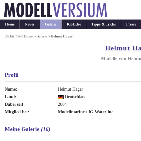
Home
Neues
Galerie
Kit-Ecke
Tipps & Tricks
Presse
Du bist hier:
Home
>
Galerie
>
Helmut Hager
Helmut H
Modelle von Helmu
Profil
Name:
Helmut Hager
Land:
Deutschland
Dabei seit:
2004
Mitglied bei:
Modellmarine / IG Waterline
Meine Galerie
(16)